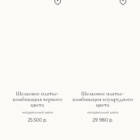
Шелковое платье-
Шелковое платье-
комбинация черного
комбинация изумрудного
цвета
цвета
натуральный шелк
натуральный шелк
25 500
р.
29 980
р.
ПОДПИСКА НА НОВОСТИ