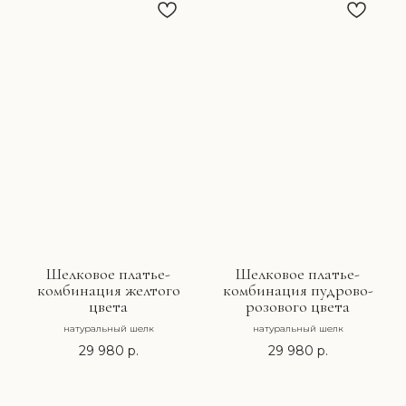
Подписаться
Подписываясь на рассылку, вы соглашаетесь
с условиями
Политики конфиденциальности
Каталог
Подарки
О бренде
Шелковое платье-
Шелковое платье-
Индивидуальный пошив
комбинация желтого
комбинация пудрово-
Контакты
цвета
розового цвета
натуральный шелк
натуральный шелк
ПОКУПАТЕЛЯМ
29 980
р.
29 980
р.
Доставка и оплата
Обмен и возврат
Публичная оферта