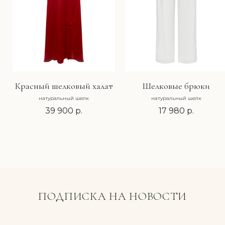
Каталог
Подарки
О бренде
Индивидуальный пошив
Контакты
ПОКУПАТЕЛЯМ
Красный шелковый халат
Шелковые брюки
Доставка и оплата
натуральный шелк
натуральный шелк
Обмен и возврат
39 900
р.
17 980
р.
Публичная оферта
Политика конфиденциальности
Ткани и уход
© 2025 Ла Меши