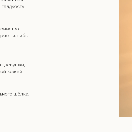
 гладкость.
тоинства
оряет изгибы
ят девушки,
ной кожей.
ьного шёлка,